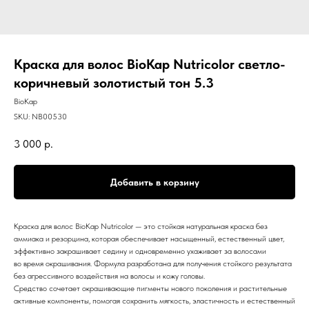
Краска для волос BioKap Nutricolor светло-
коричневый золотистый тон 5.3
BioKap
SKU:
NB00530
3 000
р.
Добавить в корзину
Краска для волос BioKap Nutricolor — это стойкая натуральная краска без
аммиака и резорцина, которая обеспечивает насыщенный, естественный цвет,
эффективно закрашивает седину и одновременно ухаживает за волосами
во время окрашивания. Формула разработана для получения стойкого результата
без агрессивного воздействия на волосы и кожу головы.
Средство сочетает окрашивающие пигменты нового поколения и растительные
активные компоненты, помогая сохранить мягкость, эластичность и естественный