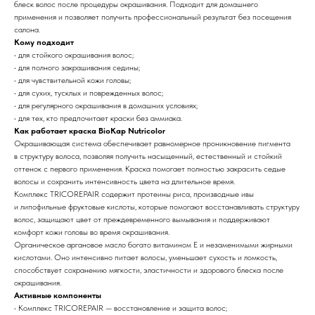
блеск волос после процедуры окрашивания. Подходит для домашнего
применения и позволяет получить профессиональный результат без посещения
салона.
Кому подходит
• для стойкого окрашивания волос;
• для полного закрашивания седины;
• для чувствительной кожи головы;
• для сухих, тусклых и поврежденных волос;
• для регулярного окрашивания в домашних условиях;
• для тех, кто предпочитает краски без аммиака.
Как работает краска BioKap Nutricolor
Окрашивающая система обеспечивает равномерное проникновение пигмента
в структуру волоса, позволяя получить насыщенный, естественный и стойкий
оттенок с первого применения. Краска помогает полностью закрасить седые
волосы и сохранить интенсивность цвета на длительное время.
Комплекс TRICOREPAIR содержит протеины риса, производные ивы
и липофильные фруктовые кислоты, которые помогают восстанавливать структуру
волос, защищают цвет от преждевременного вымывания и поддерживают
комфорт кожи головы во время окрашивания.
Органическое аргановое масло богато витамином Е и незаменимыми жирными
кислотами. Оно интенсивно питает волосы, уменьшает сухость и ломкость,
способствует сохранению мягкости, эластичности и здорового блеска после
окрашивания.
Активные компоненты
• Комплекс TRICOREPAIR — восстановление и защита волос;