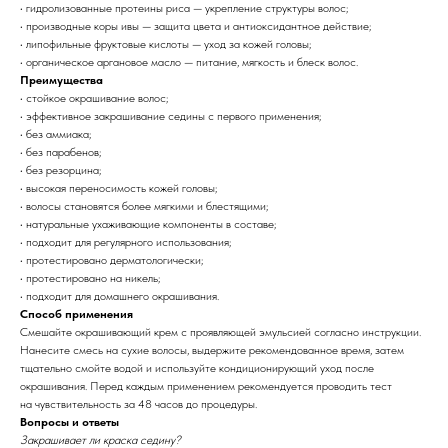
• гидролизованные протеины риса — укрепление структуры волос;
• производные коры ивы — защита цвета и антиоксидантное действие;
• липофильные фруктовые кислоты — уход за кожей головы;
• органическое аргановое масло — питание, мягкость и блеск волос.
Преимущества
• стойкое окрашивание волос;
• эффективное закрашивание седины с первого применения;
• без аммиака;
• без парабенов;
• без резорцина;
• высокая переносимость кожей головы;
• волосы становятся более мягкими и блестящими;
• натуральные ухаживающие компоненты в составе;
• подходит для регулярного использования;
• протестировано дерматологически;
• протестировано на никель;
• подходит для домашнего окрашивания.
Способ применения
Смешайте окрашивающий крем с проявляющей эмульсией согласно инструкции.
Нанесите смесь на сухие волосы, выдержите рекомендованное время, затем
тщательно смойте водой и используйте кондиционирующий уход после
окрашивания. Перед каждым применением рекомендуется проводить тест
на чувствительность за 48 часов до процедуры.
Вопросы и ответы
Закрашивает ли краска седину?