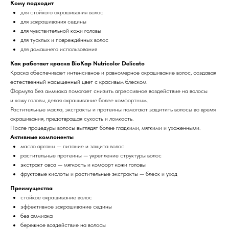
Кому подходит
для стойкого окрашивания волос
для закрашивания седины
для чувствительной кожи головы
для тусклых и повреждённых волос
для домашнего использования
Как работает краска BioKap Nutricolor Delicato
Краска обеспечивает интенсивное и равномерное окрашивание волос, создавая
естественный насыщенный цвет с красивым блеском.
Формула без аммиака помогает снизить агрессивное воздействие на волосы
и кожу головы, делая окрашивание более комфортным.
Растительные масла, экстракты и протеины помогают защитить волосы во время
окрашивания, предотвращая сухость и ломкость.
После процедуры волосы выглядят более гладкими, мягкими и ухоженными.
Активные компоненты
масло арганы — питание и защита волос
растительные протеины — укрепление структуры волос
экстракт овса — мягкость и комфорт кожи головы
фруктовые кислоты и растительные экстракты — блеск и уход
Преимущества
стойкое окрашивание волос
эффективное закрашивание седины
без аммиака
бережное воздействие на волосы