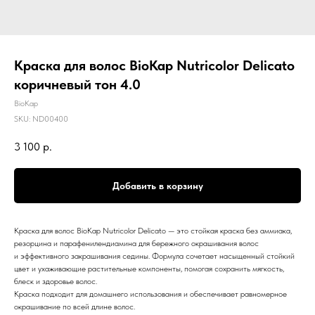
Краска для волос BioKap Nutricolor Delicato
коричневый тон 4.0
BioKap
SKU:
ND00400
3 100
р.
Добавить в корзину
Краска для волос BioKap Nutricolor Delicato — это стойкая краска без аммиака,
резорцина и парафенилендиамина для бережного окрашивания волос
и эффективного закрашивания седины. Формула сочетает насыщенный стойкий
цвет и ухаживающие растительные компоненты, помогая сохранить мягкость,
блеск и здоровье волос.
Краска подходит для домашнего использования и обеспечивает равномерное
окрашивание по всей длине волос.