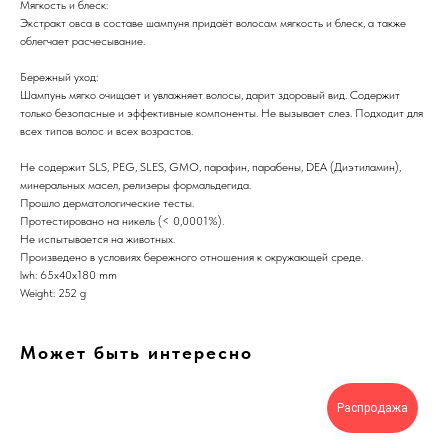
Мягкость и блеск:
Экстракт овса в составе шампуня придаёт волосам мягкость и блеск, а также
облегчает расчесывание.
Бережный уход:
Шампунь мягко очищает и увлажняет волосы, дарит здоровый вид. Содержит
только безопасные и эффективные компоненты. Не вызывает слез. Подходит для
всех типов волос и всех возрастов.
Не содержит SLS, PEG, SLES, GMO, парафин, парабены, DEA (Диэтиламин),
минеральных масел, релизеры формальдегида.
Прошло дерматологические тесты.
Протестировано на никель (< 0,0001%).
Не испытывается на животных.
Произведено в условиях бережного отношения к окружающей среде.
lwh: 65x40x180 mm
Weight: 252 g
Может быть интересно
Распродажа