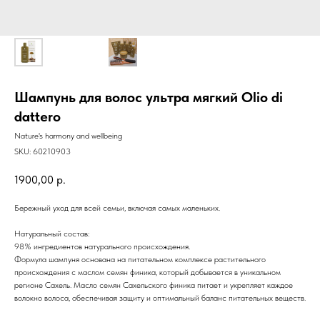
Шампунь для волос ультра мягкий Olio di
dattero
Nature's harmony and wellbeing
SKU:
60210903
1900,00
р.
Бережный уход для всей семьи, включая самых маленьких.
Натуральный состав:
98% ингредиентов натурального происхождения.
Формула шампуня основана на питательном комплексе растительного
происхождения с маслом семян финика, который добывается в уникальном
регионе Сахель. Масло семян Сахельского финика питает и укрепляет каждое
волокно волоса, обеспечивая защиту и оптимальный баланс питательных веществ.