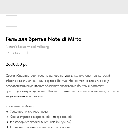
Гель для бритья Note di Mirto
Nature's harmony and wellbeing
SKU:
60670501
2600,00
р.
Свежий бесспиртовой гель на основе натуральных компонентов, который
обеспечивает мягкое и комфортное бритье. Наносится на влажную кожу,
создавая защитную пленку, облегчает скольжение бритвы и помогает
предотвратить раздражение. Подходит даже для чувствительной кожи, оставляя
ее увлажненной и гладкой.
Ключевые свойства:
🔹 Увлажняет и смягчает кожу
🔹 Снижает риск раздражений и покраснений
🔹 Не содержит агрессивных ПАВ (SLS/SLES)
🔹 Подходит для ежедневного использования