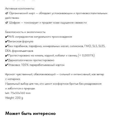
Активные компоненты:
🌿 Органический мирт — обладает успокаивающим и противовоспалительным
действием
🌿 Шафран — тонизирует и придает коже ощущение свежести
Безопасность и экологичность:
✔️96% ингредиентов натурального происхождения
✔️Веганская формула
✔️Без парабенов, парафина, минеральных масел, силиконов, ГМО, SLS, SLES,
DEA, формальдегидов
✔️Протестировано на никель, кадмий, кобальт и свинец (< 0,0001%)
✔️Дерматологически протестировано
✔️Упаковка: 100% перерабатываемый картон
Аромат: чувственный, обволакивающий — сильный и интенсивный, как ветер
с материка.
Идеальный выбор для тех, кто ценит комфортное бритье без раздражения
и заботится о природе.
lwh: 75x50x160 mm
Weight: 200 g
Может быть интересно