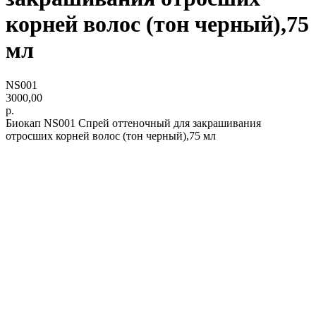
корней волос (тон черный),75
мл
NS001
3000,00
р.
Биокап NS001 Спрей оттеночный для закрашивания
отросших корней волос (тон черный),75 мл