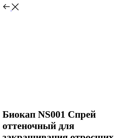
Биокап NS001 Спрей
оттеночный для
закрашивания отросших