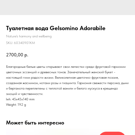
Туалетная вода Gelsomino Adorabile
Nature's harmony and wellbeing
SKU:
60340901КМ
2700,00
р.
Благородные белые цветы открывают свои лепестки среди фруктовой гармонии
цветочных эссенций и древесных тонов. Замечательный женский букет -
настоящий гимн радости жизни. Великолепная цветочно-фруктовая поэзия,
созданная жасмином, нотами розы и гиацинта. Гармония свежести персика, дыни
и бергамота переплетены с теплотой ванили и белого мускуса в крещендо
эмоций и чувственности.
lwh: 45x45x140 mm
Weight: 192 g
Может быть интересно